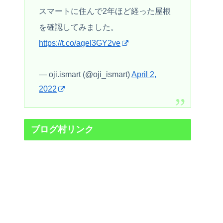
スマートに住んで2年ほど経った屋根
を確認してみました。
https://t.co/agel3GY2ve
— oji.ismart (@oji_ismart)
April 2,
2022
ブログ村リンク