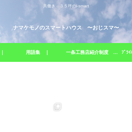
共働き ３５坪のi-smart
ナマケモノのスマートハウス 〜おじスマ〜
 ｜
用語集 ｜
一条工務店紹介制度 ｜
ﾌﾟﾗ