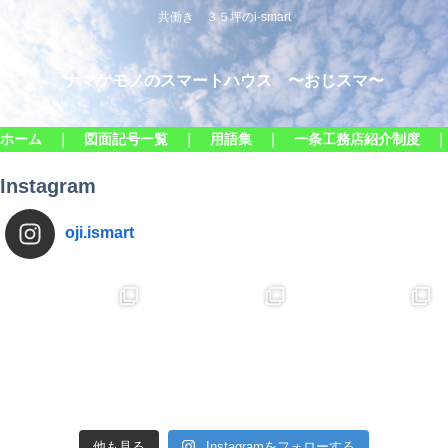
共働き ３５坪のi-smart
ナマケモノのスマートハウス 〜おじスマ〜
ホーム ｜
図面記号一覧 ｜
用語集 ｜
一条工務店紹介制度 
Instagram
oji.ismart
他も見る
Instagramをフォローする