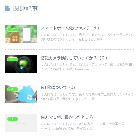
関連記事
スマートホーム化について（１）
IoT
こんにちは、おじぃです。 家を建てるのって、人生で一番大きい
買い物なのでプレッシャーもあるけど、何を...
防犯カメラ検討していますか？（２）
IoT
こんにちは、おじぃです。 防犯カメラについて、前回は私が防犯
カメラを検討した経緯とPanasonic...
IoT化について（3）
IoT
こんにちは、おじぃです。 前回まで我が家のために考えたIoT化に
ついて駆け足で紹介してきました。 最...
住んで１年、良かったところ
IoT
こんにちは、おじぃです。 5月に入り、この家（一条工務店 i-
smart）に住み始めて丸１年が経ちま...