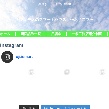
共働き ３５坪のi-smart
ナマケモノのスマートハウス 〜おじスマ〜
ホーム ｜
図面記号一覧 ｜
用語集 ｜
一条工務店紹介制度 
Instagram
oji.ismart
他も見る
Instagramをフォローする