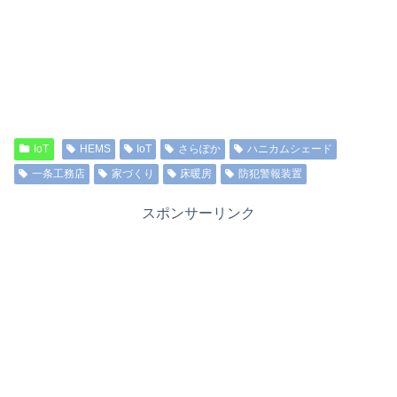
IoT
HEMS
IoT
さらぽか
ハニカムシェード
一条工務店
家づくり
床暖房
防犯警報装置
スポンサーリンク