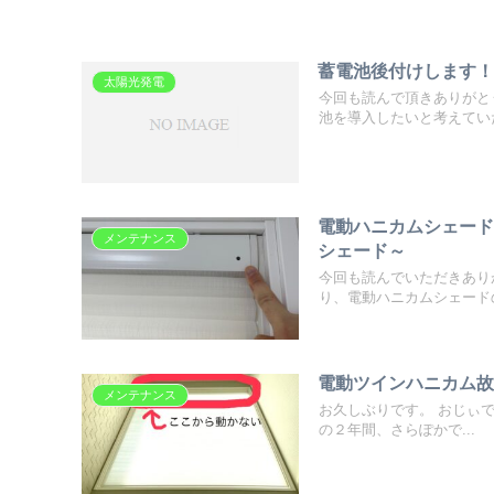
蓄電池後付けします
太陽光発電
今回も読んで頂きありがと
池を導入したいと考えていた
電動ハニカムシェー
メンテナンス
シェード～
今回も読んでいただきあり
り、電動ハニカムシェードの
電動ツインハニカム
メンテナンス
お久しぶりです。 おじぃで
の２年間、さらぽかで...