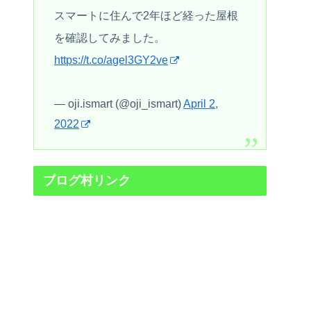
スマートに住んで2年ほど経った屋根
を確認してみました。
https://t.co/agel3GY2ve
— oji.ismart (@oji_ismart)
April 2,
2022
ブログ村リンク