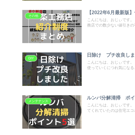
【2022年6月最新
その他
こんにちは、おじぃです。
務店での数少ない値引きの手
日除け プチ改良しま
DIY
こんにちは、おじぃです。
使っていくにつれ気になると
ルンバ分解清掃 ポ
メンテナンス
こんにちは、おじぃです。
てくれていたのは住宅エコポ