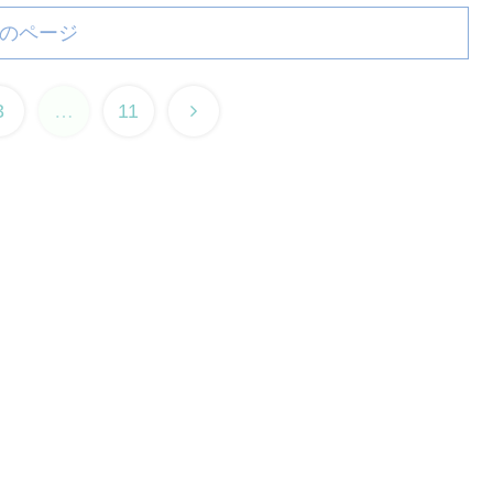
のページ
次
3
…
11
へ