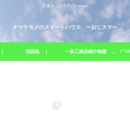
共働き ３５坪のi-smart
ナマケモノのスマートハウス 〜おじスマ〜
 ｜
用語集 ｜
一条工務店紹介制度 ｜
ﾌﾟﾗ