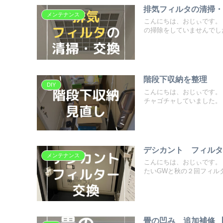
排気フィルタの清掃
メンテナンス
こんにちは、おじぃです。
の掃除をしていませんでした。
階段下収納を整理
DIY
こんにちは、おじぃです。
チャゴチャしていました。 コ
デシカント フィル
メンテナンス
こんにちは、おじぃです。
たいGWと秋の２回フィルター
畳の凹み 追加補修 