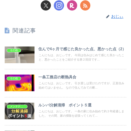
おじぃ
関連記事
住んで4ヶ月で感じた良かった点、悪かった点（2）
その他
こんにちは、おじぃです。 今回は住みはじめて感じた良かったこ
と、悪かったことをご紹介する第２回目です...
一条工務店の断熱具合
その他
こんにちは、おじぃです。 引き渡しは受けたのですが、正直住み
始めてはいません。 なので住んでみての断...
ルンバ分解清掃 ポイント５選
メンテナンス
こんにちは、おじぃです。 一条の家に住み始めて約２年経過しま
した。 その間、家の掃除を頑張ってくれて...