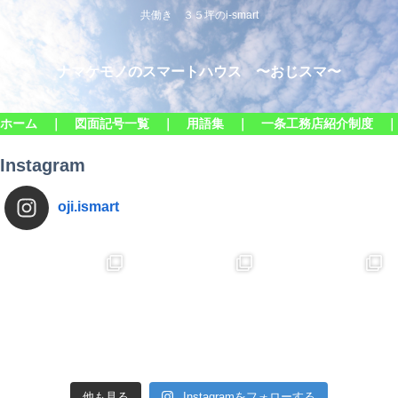
共働き ３５坪のi-smart
ナマケモノのスマートハウス 〜おじスマ〜
ホーム ｜
図面記号一覧 ｜
用語集 ｜
一条工務店紹介制度 
Instagram
oji.ismart
他も見る
Instagramをフォローする