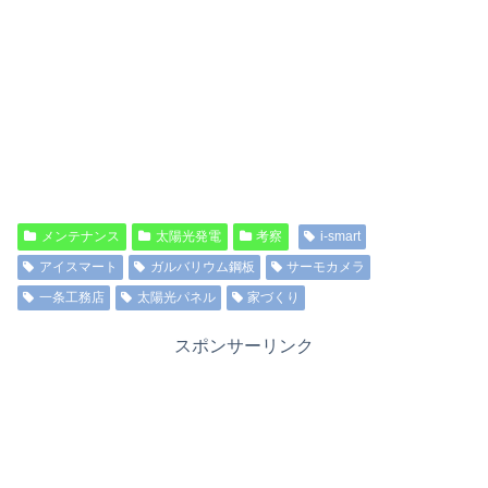
メンテナンス
太陽光発電
考察
i-smart
アイスマート
ガルバリウム鋼板
サーモカメラ
一条工務店
太陽光パネル
家づくり
スポンサーリンク