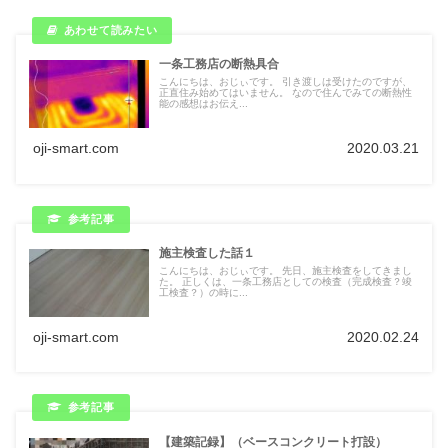
一条工務店の断熱具合
こんにちは、おじぃです。 引き渡しは受けたのですが、
正直住み始めてはいません。 なので住んでみての断熱性
能の感想はお伝え...
oji-smart.com
2020.03.21
施主検査した話１
こんにちは、おじぃです。 先日、施主検査をしてきまし
た。 正しくは、一条工務店としての検査（完成検査？竣
工検査？）の時に...
oji-smart.com
2020.02.24
【建築記録】（ベースコンクリート打設）