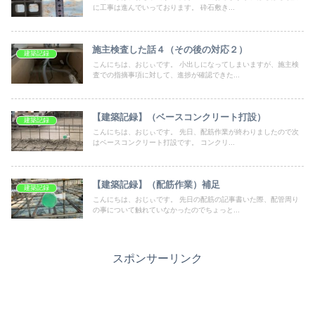
に工事は進んでいっております。 砕石敷き...
施主検査した話４（その後の対応２）
建築記録
こんにちは、おじぃです。 小出しになってしまいますが、施主検
査での指摘事項に対して、進捗が確認できた...
【建築記録】（ベースコンクリート打設）
建築記録
こんにちは、おじぃです。 先日、配筋作業が終わりましたので次
はベースコンクリート打設です。 コンクリ...
【建築記録】（配筋作業）補足
建築記録
こんにちは、おじぃです。 先日の配筋の記事書いた際、配管周り
の事について触れていなかったのでちょっと...
スポンサーリンク