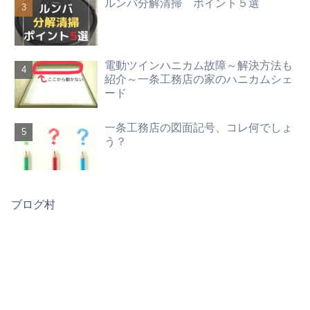
ルンバ分解清掃 ポイント５選
電動ツインハニカム故障～解決方法も
紹介～一条工務店の家のハニカムシェ
ード
一条工務店の図面記号、コレ何でしょ
う？
ブログ村