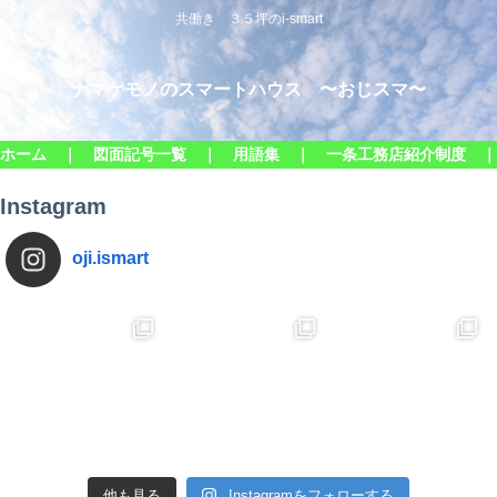
共働き ３５坪のi-smart
ナマケモノのスマートハウス 〜おじスマ〜
ホーム ｜
図面記号一覧 ｜
用語集 ｜
一条工務店紹介制度 
Instagram
oji.ismart
他も見る
Instagramをフォローする